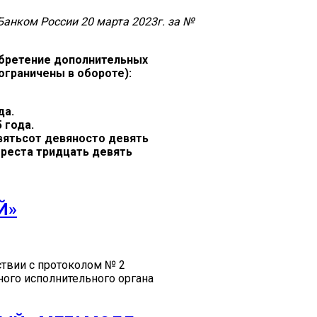
анком России 20 марта 2023г. за №
обретение дополнительных
ограничены в обороте):
да.
 года.
евятьсот девяносто девять
реста тридцать девять
Й»
ствии с протоколом № 2
ного исполнительного органа