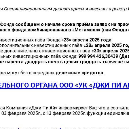
 Специализированным депозитарием и внесены в реестр Б
я Фонда
сообщаем о начале срока приёма заявок на при
нного фонда комбинированного «Мегамолл»
(паи Фонда 
инвестиционных паёв Фонда:
«23» апреля 2025 года.
 дополнительных инвестиционных паёв
«28» апреля 2025 го
ние дополнительных инвестиционных паёв
«30» апреля 2025
ьных инвестиционных паёв Фонда:
999 994 426,30439 (Д
четыреста двадцать шесть целых тридцать тысяч четы
нда могут быть переданы
денежные средства.
ЬНОГО ОРГАНА ООО «УК «ДЖИ ПИ А
я Компания «Джи Пи Ай» информирует Вас, что в соответ
03 февраля 2025г., с 13 февраля 2025г. функции единолич