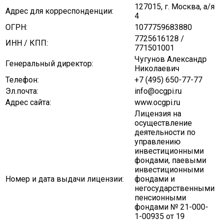
127015, г. Москва, а/я
Адрес для корреспонденции:
4
ОГРН:
1077759683880
7725616128 /
ИНН / КПП:
771501001
Чугунов Александр
Генеральный директор:
Николаевич
Телефон:
+7 (495) 650-77-77
Эл.почта:
info@ocgpi.ru
Адрес сайта:
www.ocgpi.ru
Лицензия на
осуществление
деятельности по
управлению
инвестиционными
фондами, паевыми
инвестиционными
Номер и дата выдачи лицензии:
фондами и
негосударственными
пенсионными
фондами № 21-000-
1-00935 от 19