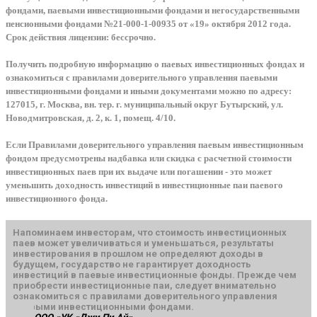
фондами, паевыми инвестиционными фондами и негосударственными
пенсионными фондами №21-000-1-00935 от «19» октября 2012 года.
Срок действия лицензии: бессрочно.
Получить подробную информацию о паевых инвестиционных фондах и
ознакомиться с правилами доверительного управления паевыми
инвестиционными фондами и иными документами можно по адресу:
127015, г. Москва, вн. тер. г. муниципальный округ Бутырский, ул.
Новодмитровская, д. 2, к. 1, помещ. 4/10.
Если Правилами доверительного управления паевым инвестиционным
фондом предусмотрены надбавка или скидка с расчетной стоимости
инвестиционных паев при их выдаче или погашении - это может
уменьшить доходность инвестиций в инвестиционные паи паевого
инвестиционного фонда.
Напоминаем инвесторам, что стоимость инвестиционных
паев может увеличиваться и уменьшаться, результаты
инвестирования в прошлом не определяют доходы в
будущем, государство не гарантирует доходность
инвестиций в паевые инвестиционные фонды. Прежде чем
приобрести инвестиционные паи, следует внимательно
ознакомиться с правилами доверительного управления
паевыми инвестиционными фондами.